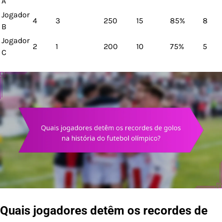
A
Jogador
4
3
250
15
85%
8
B
Jogador
2
1
200
10
75%
5
C
Quais jogadores detêm os recordes de