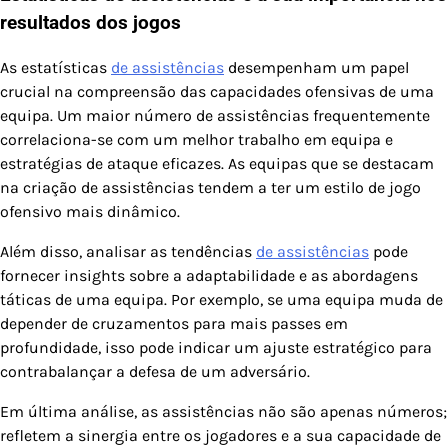
resultados dos jogos
As estatísticas
de assistências
desempenham um papel
crucial na compreensão das capacidades ofensivas de uma
equipa. Um maior número de assistências frequentemente
correlaciona-se com um melhor trabalho em equipa e
estratégias de ataque eficazes. As equipas que se destacam
na criação de assistências tendem a ter um estilo de jogo
ofensivo mais dinâmico.
Além disso, analisar as tendências
de assistências
pode
fornecer insights sobre a adaptabilidade e as abordagens
táticas de uma equipa. Por exemplo, se uma equipa muda de
depender de cruzamentos para mais passes em
profundidade, isso pode indicar um ajuste estratégico para
contrabalançar a defesa de um adversário.
Em última análise, as assistências não são apenas números;
refletem a sinergia entre os jogadores e a sua capacidade de