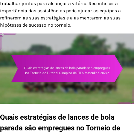
trabalhar juntos para alcançar a vitória. Reconhecer a
importância das assistências pode ajudar as equipas a
refinarem as suas estratégias e a aumentarem as suas
hipóteses de sucesso no torneio.
Quais estratégias de lances de bola
parada são empregues no Torneio de