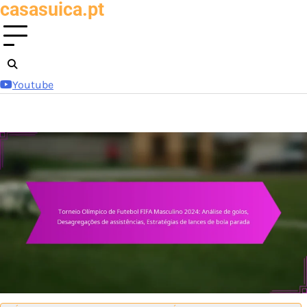
casasuica.pt
Skip
to
content
Youtube