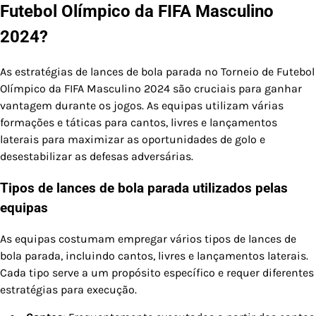
Futebol Olímpico da FIFA Masculino
2024?
As estratégias de lances de bola parada no Torneio de Futebol
Olímpico da FIFA Masculino 2024 são cruciais para ganhar
vantagem durante os jogos. As equipas utilizam várias
formações e táticas para cantos, livres e lançamentos
laterais para maximizar as oportunidades de golo e
desestabilizar as defesas adversárias.
Tipos de lances de bola parada utilizados pelas
equipas
As equipas costumam empregar vários tipos de lances de
bola parada, incluindo cantos, livres e lançamentos laterais.
Cada tipo serve a um propósito específico e requer diferentes
estratégias para execução.