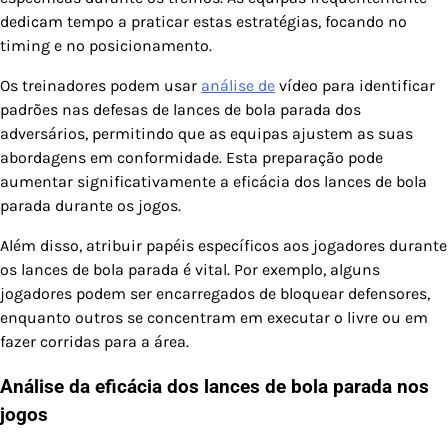
dedicam tempo a praticar estas estratégias, focando no
timing e no posicionamento.
Os treinadores podem usar
análise de
vídeo para identificar
padrões nas defesas de lances de bola parada dos
adversários, permitindo que as equipas ajustem as suas
abordagens em conformidade. Esta preparação pode
aumentar significativamente a eficácia dos lances de bola
parada durante os jogos.
Além disso, atribuir papéis específicos aos jogadores durante
os lances de bola parada é vital. Por exemplo, alguns
jogadores podem ser encarregados de bloquear defensores,
enquanto outros se concentram em executar o livre ou em
fazer corridas para a área.
Análise da eficácia dos lances de bola parada nos
jogos