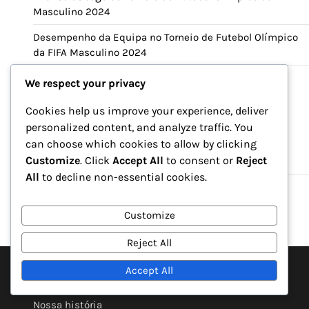
Masculino 2024
Desempenho da Equipa no Torneio de Futebol Olímpico
da FIFA Masculino 2024
Estatísticas dos Jogadores no Torneio de Futebol
We respect your privacy
Olímpico Masculino FIFA 2024
Cookies help us improve your experience, deliver
Arquivo
personalized content, and analyze traffic. You
can choose which cookies to allow by clicking
Customize
. Click
Accept All
to consent or
Reject
February 2026
All
to decline non-essential cookies.
January 2026
Customize
Reject All
Jurídico
Accept All
Nossa história