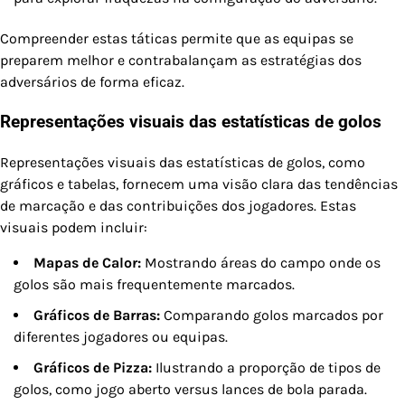
Compreender estas táticas permite que as equipas se
preparem melhor e contrabalançam as estratégias dos
adversários de forma eficaz.
Representações visuais das estatísticas de golos
Representações visuais das estatísticas de golos, como
gráficos e tabelas, fornecem uma visão clara das tendências
de marcação e das contribuições dos jogadores. Estas
visuais podem incluir:
Mapas de Calor:
Mostrando áreas do campo onde os
golos são mais frequentemente marcados.
Gráficos de Barras:
Comparando golos marcados por
diferentes jogadores ou equipas.
Gráficos de Pizza:
Ilustrando a proporção de tipos de
golos, como jogo aberto versus lances de bola parada.