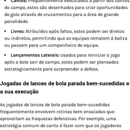
Cantos:
Frequentemente executados a partir dos cantos
do campo, estes são desenhados para criar oportunidades
de golo através de cruzamentos para a área de grande
penalidade.
Livres:
Atribuídos após faltas, estes podem ser diretos
ou indiretos, permitindo que as equipas rematem à baliza
ou passem para um companheiro de equipa.
Lançamentos Laterais:
Usados para reiniciar o jogo
após a bola sair de campo, estes podem ser planeados
estrategicamente para surpreender a defesa.
Jogadas de lances de bola parada bem-sucedidas e
a sua execução
As jogadas de lances de bola parada bem-sucedidas
frequentemente envolvem rotinas bem ensaiadas que
aproveitam as fraquezas defensivas. Por exemplo, uma
estratégia comum de canto é fazer com que os jogadores