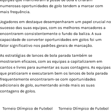
numerosas oportunidades de golo tendem a marcar com
mais frequência.
Jogadores em destaque desempenharam um papel crucial no
sucesso das suas equipas, com os melhores marcadores a
encontrarem consistentemente o fundo da baliza. A sua
capacidade de converter oportunidades em golos foi um
fator significativo nos padrões gerais de marcação.
As estratégias de lances de bola parada também se
mostraram eficazes, com as equipas a capitalizarem em
cantos e livres para aumentar as suas contagens. As equipas
que praticaram e executaram bem os lances de bola parada
frequentemente encontraram-se com oportunidades
adicionais de golo, aumentando ainda mais as suas
contagens de golos.
Torneio Olímpico de Futebol
Torneio Olímpico de Futebol
Post