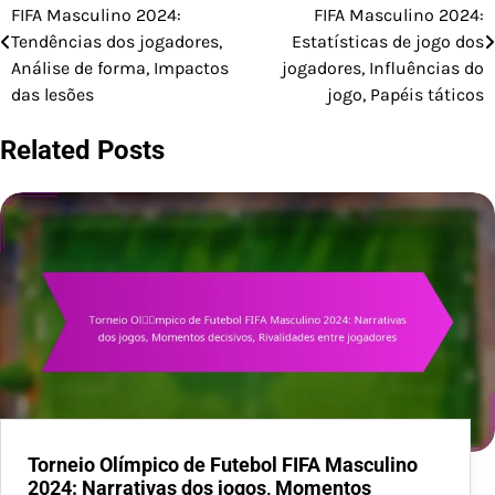
FIFA Masculino 2024:
FIFA Masculino 2024:
navigation
Tendências dos jogadores,
Estatísticas de jogo dos
Análise de forma, Impactos
jogadores, Influências do
das lesões
jogo, Papéis táticos
Related Posts
Torneio Olímpico de Futebol FIFA Masculino
2024: Narrativas dos jogos, Momentos