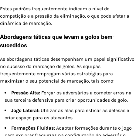
Estes padrões frequentemente indicam o nível de
competição e a pressão da eliminação, o que pode afetar a
dinâmica de marcação.
Abordagens táticas que levam a golos bem-
sucedidos
As abordagens táticas desempenham um papel significativo
no sucesso da marcação de golos. As equipas
frequentemente empregam várias estratégias para
maximizar o seu potencial de marcação, tais como:
Pressão Alta:
Forçar os adversários a cometer erros na
sua terceira defensiva para criar oportunidades de golo.
Jogo Lateral:
Utilizar as alas para esticar as defesas e
criar espaço para os atacantes.
Formações Fluídas:
Adaptar formações durante o jogo
para explorar fraquezas na configuração do adversário.