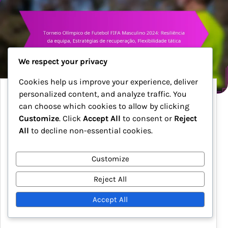
We respect your privacy
Cookies help us improve your experience, deliver
personalized content, and analyze traffic. You
Torneio Olímpico de Futebol FIFA Masculino
can choose which cookies to allow by clicking
2024: Resiliência da equipa, Estratégias de
Customize
. Click
Accept All
to consent or
Reject
recuperação, Flexibilidade tática
All
to decline non-essential cookies.
O Torneio Olímpico de Futebol Masculino da FIFA
2024 destaca a importância da resiliência da
Customize
equipa, uma vez que as seleções devem recuperar
de contratempos e manter o foco sob pressão.
Reject All
Estratégias de recuperação eficazes…
Accept All
16/01/2026